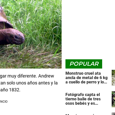
POPULAR
Monstruo cruel ata
ugar muy diferente. Andrew
ancla de metal de 6 kg
a cuello de perro y lo
tan solo unos años antes y la
arroja al río
 año 1832.
Fotógrafo capta el
tierno baile de tres
osos bebés y es
maravilloso