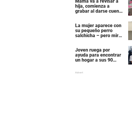
Mamá va a revisar a
hija, comienza a
grabar al darse cuenta
de que su perro
rescatado está
La mujer aparece con
durmiendo con ella
su pequeño perro
salchicha – pero mira
cuando comienza la
música
Joven ruega por
ayuda para encontrar
un hogar a sus 90
amados perros: ”Ya
no puedo cuidarlos,
estoy mal”