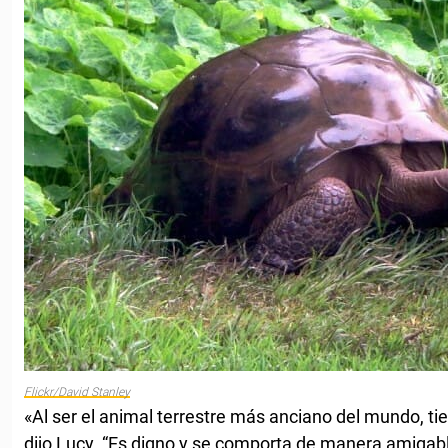
Flickr/David Stanley
«Al ser el animal terrestre más anciano del mundo, tie
dijo Lucy. “Es digno y se comporta de manera amigab