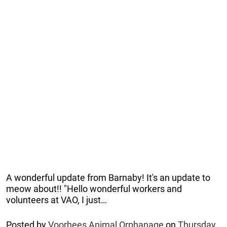
A wonderful update from Barnaby! It's an update to
meow about!! "Hello wonderful workers and
volunteers at VAO, I just…
Posted by
Voorhees Animal Orphanage
on
Thursday,