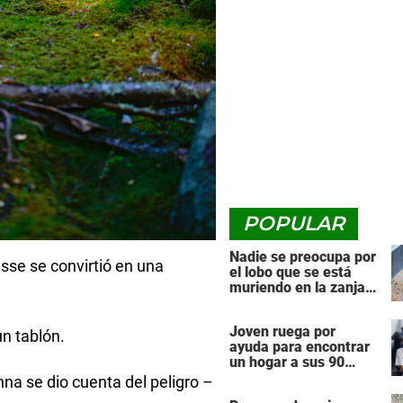
POPULAR
Nadie se preocupa por
sse se convirtió en una
el lobo que se está
muriendo en la zanja,
hasta que un
animalista para y hace
Joven ruega por
lo único correcto
un tablón.
ayuda para encontrar
un hogar a sus 90
amados perros: ”Ya
na se dio cuenta del peligro –
no puedo cuidarlos,