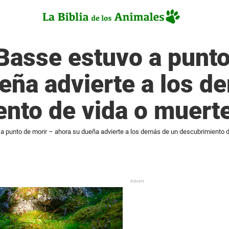
 Basse estuvo a punto
eña advierte a los d
nto de vida o muert
 a punto de morir – ahora su dueña advierte a los demás de un descubrimiento 