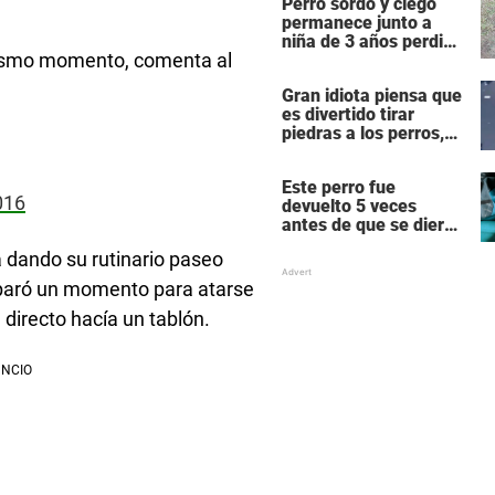
Perro sordo y ciego
estoy mal”
permanece junto a
niña de 3 años perdida
 mismo momento, comenta al
15 horas en el bosque
– ¡Aplausos para Max!
Gran idiota piensa que
es divertido tirar
piedras a los perros,
luego el karma lo
golpea de vuelta con
Este perro fue
fuerza
016
devuelto 5 veces
antes de que se dieran
cuenta de lo que le
 dando su rutinario paseo
pasaba
 paró un momento para atarse
directo hacía un tablón.