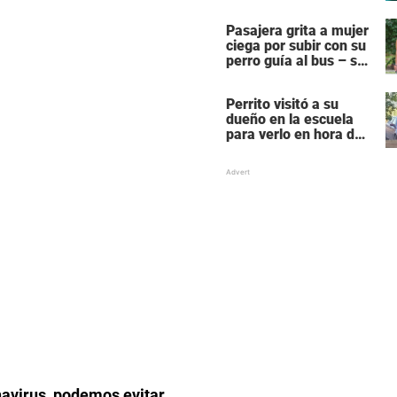
cuenta de lo que le
pasaba
Pasajera grita a mujer
ciega por subir con su
perro guía al bus – se
molesta porque su
perro es negro
Perrito visitó a su
dueño en la escuela
para verlo en hora de
clase – las fotos
derriten corazones
navirus, podemos evitar