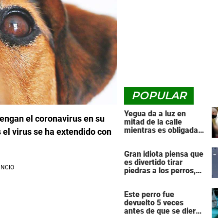
POPULAR
Yegua da a luz en
engan el coronavirus en su
mitad de la calle
mientras es obligada a
s el virus se ha extendido con
arrastrar una pesada
carreta de transporte
Gran idiota piensa que
es divertido tirar
piedras a los perros,
luego el karma lo
golpea de vuelta con
Este perro fue
fuerza
devuelto 5 veces
antes de que se dieran