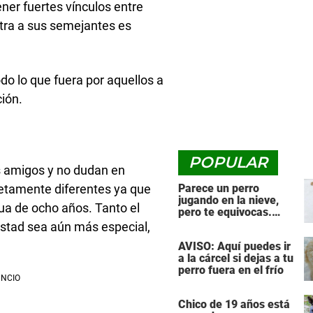
ner fuertes vínculos entre
stra a sus semejantes es
o lo que fuera por aquellos a
ión.
POPULAR
es amigos y no dudan en
etamente diferentes ya que
Parece un perro
jugando en la nieve,
hua de ocho años. Tanto el
pero te equivocas.
¡Mira de nuevo cuando
stad sea aún más especial,
el animal se da la
AVISO: Aquí puedes ir
vuelta!
a la cárcel si dejas a tu
perro fuera en el frío
Chico de 19 años está