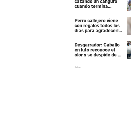
cazando un canguro
cuando termina
siendo cazado él
mismo
Perro callejero viene
con regalos todos los
días para agradecerle
a la mujer que le da
comida
Desgarrador: Caballo
en luto reconoce el
olor y se despide de su
mejor amigo