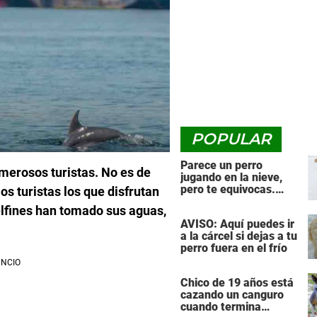
POPULAR
Parece un perro
umerosos turistas. No es de
jugando en la nieve,
pero te equivocas.
os turistas los que disfrutan
¡Mira de nuevo cuando
elfines han tomado sus aguas,
el animal se da la
AVISO: Aquí puedes ir
vuelta!
a la cárcel si dejas a tu
perro fuera en el frío
Chico de 19 años está
cazando un canguro
cuando termina