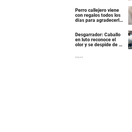
siendo cazado él
mismo
Perro callejero viene
con regalos todos los
días para agradecerle
a la mujer que le da
comida
Desgarrador: Caballo
en luto reconoce el
olor y se despide de su
mejor amigo