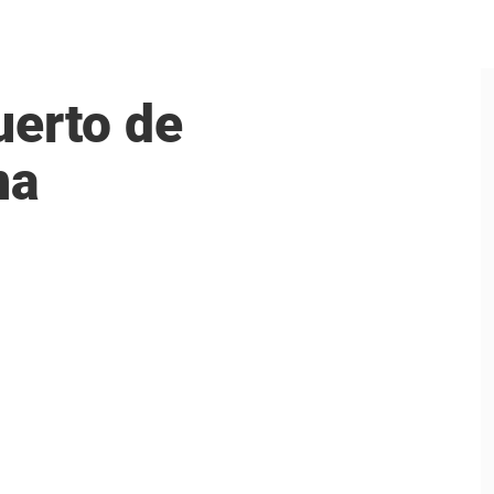
uerto de
na