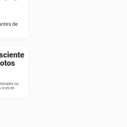
antes de
nsciente
fotos
animales no
si es en