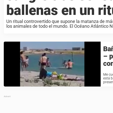
ballenas en un ri
Un ritual controvertido que supone la matanza de má
los animales de todo el mundo. El Océano Atlántico Nort
Bañ
– p
con
Me cu
está b
presen