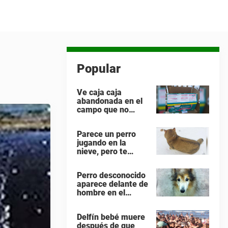
Popular
Ve caja caja
abandonada en el
campo que no
encaja – la abre
con cuidado y se
Parece un perro
encuentra con lo
jugando en la
impensable
nieve, pero te
equivocas. ¡Mira
de nuevo cuando el
Perro desconocido
animal se da la
aparece delante de
vuelta!
hombre en el
trabajo, se miran a
los ojos y lo adopta
Delfín bebé muere
de inmediato
después de que