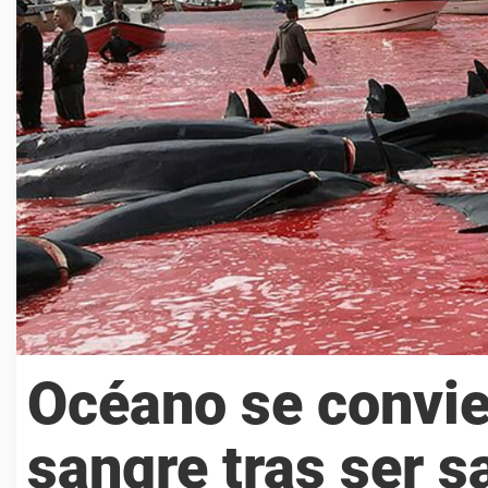
Océano se convie
sangre tras ser s