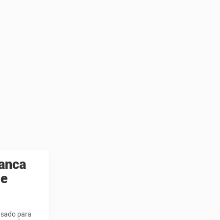
lanca
de
 usado para