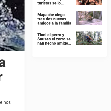
turistas se lo
pasasen unos a
otros para tomarse
Mapache ciego
selfies
trae dos nuevos
amigos a la familia
Tinni el perro y
Snusen el zorro se
han hecho amigos
inseparables
a
r
ue nos