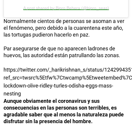
A post shared by Bipro Behera (@bipro_seas)
Normalmente cientos de personas se asoman a ver
el fenómeno, pero debido a la cuarentena este año,
las tortugas pudieron hacerlo en paz.
Par asegurarse de que no aparecen ladrones de
huevos, las autoridad están patrullando las zonas.
https://twitter.com/_harikrishnan_s/status/1242994
ref_src=twsrc%5Etfw%7Ctwcamp%5Etweetembed%7Ct
lockdown-olive-ridley-turles-odisha-eggs-mass-
nesting
Aunque obviamente el coronavirus y sus
consecuencias en las personas son terribles, es
agradable saber que al menos la naturaleza puede
disfrutar sin la presencia del hombre.