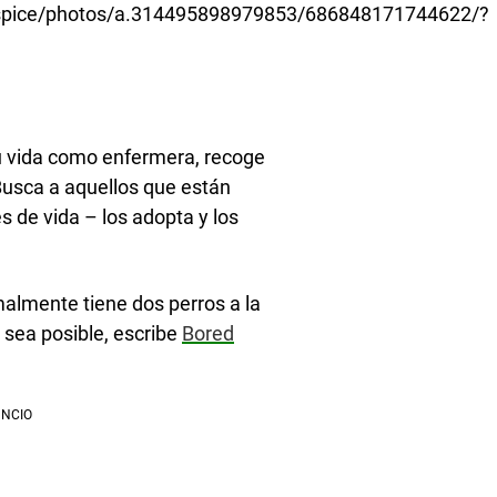
spice/photos/a.314495898979853/686848171744622/?
 su vida como enfermera, recoge
 Busca a aquellos que están
 de vida – los adopta y los
malmente tiene dos perros a la
sea posible, escribe
Bored