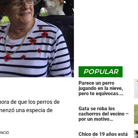
POPULAR
Parece un perro
jugando en la nieve,
pero te equivocas.
¡Mira de nuevo cuando
ora de que los perros de
el animal se da la
Gata se roba los
vuelta!
omenzó una especia de
cachorros del vecino –
por un motivo
desgarrador
Chico de 19 años está