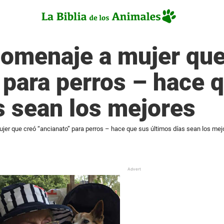
omenaje a mujer que
 para perros – hace 
s sean los mejores
er que creó “ancianato” para perros – hace que sus últimos días sean los mej