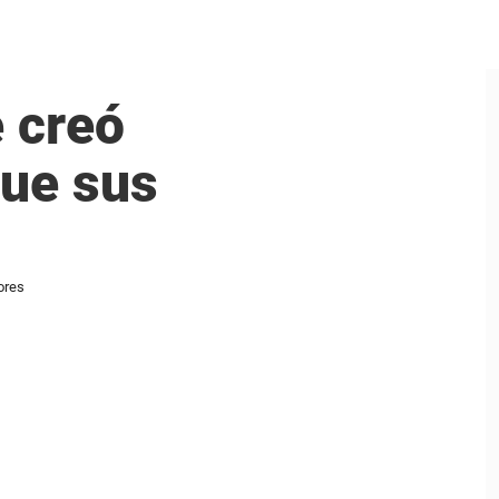
 creó
que sus
ores