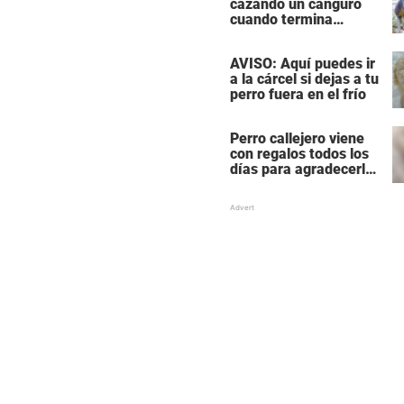
cazando un canguro
cuando termina
siendo cazado él
mismo
AVISO: Aquí puedes ir
a la cárcel si dejas a tu
perro fuera en el frío
Perro callejero viene
con regalos todos los
días para agradecerle
a la mujer que le da
comida