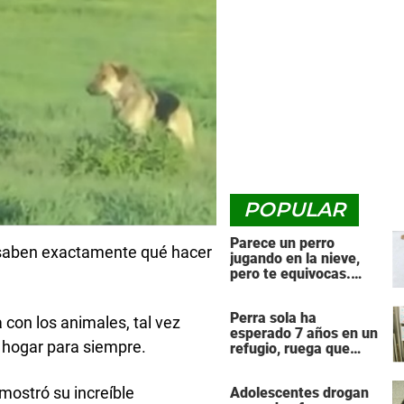
POPULAR
Parece un perro
y saben exactamente qué hacer
jugando en la nieve,
pero te equivocas.
¡Mira de nuevo cuando
el animal se da la
Perra sola ha
vuelta!
con los animales, tal vez
esperado 7 años en un
n hogar para siempre.
refugio, ruega que
alguien le dé una
segunda oportunidad
mostró su increíble
Adolescentes drogan