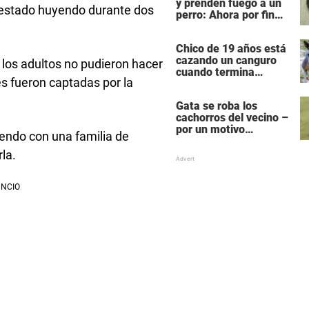
y prenden fuego a un
a estado huyendo durante dos
perro: Ahora por fin
reciben su castigo
Chico de 19 años está
cazando un canguro
 los adultos no pudieron hacer
cuando termina
es fueron captadas por la
siendo cazado él
mismo
Gata se roba los
cachorros del vecino –
por un motivo
iendo con una familia de
desgarrador
la.