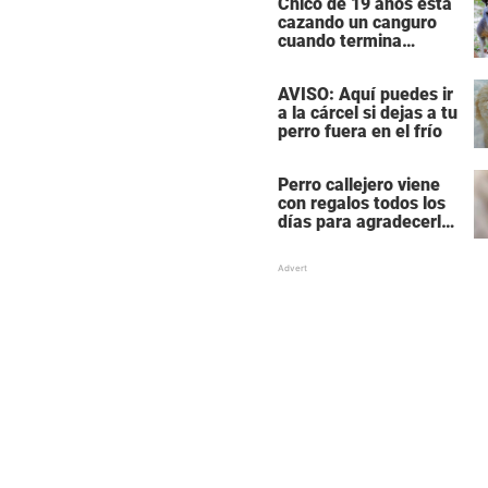
Chico de 19 años está
cazando un canguro
cuando termina
siendo cazado él
mismo
AVISO: Aquí puedes ir
a la cárcel si dejas a tu
perro fuera en el frío
Perro callejero viene
con regalos todos los
días para agradecerle
a la mujer que le da
comida