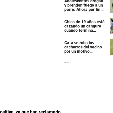
Adolescentes drogan
y prenden fuego a un
perro: Ahora por fin
reciben su castigo
Chico de 19 años está
cazando un canguro
cuando termina
siendo cazado él
mismo
Gata se roba los
cachorros del vecino –
por un motivo
desgarrador
ositiva, ya que han reclamado