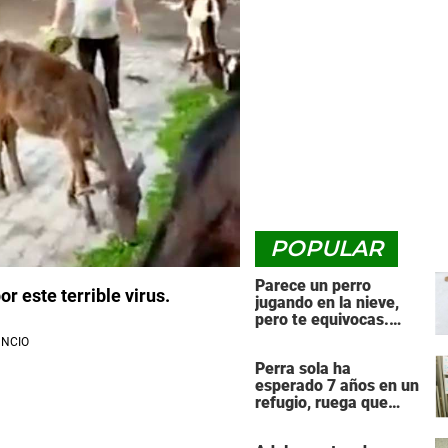
POPULAR
Parece un perro
r este terrible virus.
jugando en la nieve,
pero te equivocas.
¡Mira de nuevo cuando
el animal se da la
Perra sola ha
vuelta!
esperado 7 años en un
refugio, ruega que
alguien le dé una
segunda oportunidad