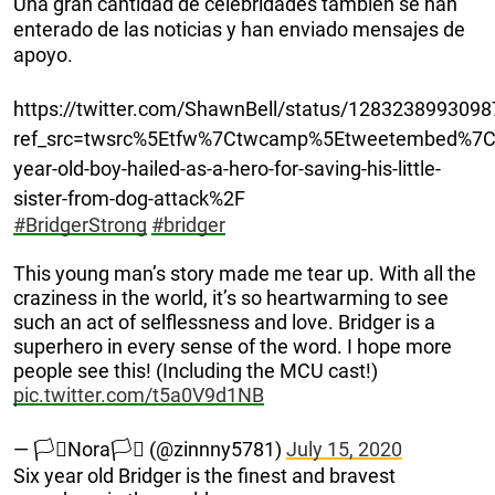
Una gran cantidad de celebridades también se han
enterado de las noticias y han enviado mensajes de
apoyo.
https://twitter.com/ShawnBell/status/128323899309
ref_src=twsrc%5Etfw%7Ctwcamp%5Etweetembed%7C
year-old-boy-hailed-as-a-hero-for-saving-his-little-
sister-from-dog-attack%2F
#BridgerStrong
#bridger
This young man’s story made me tear up. With all the
craziness in the world, it’s so heartwarming to see
such an act of selflessness and love. Bridger is a
superhero in every sense of the word. I hope more
people see this! (Including the MCU cast!)
pic.twitter.com/t5a0V9d1NB
— 🏳️‍⚧️Nora🏳️‍⚧️ (@zinnny5781)
July 15, 2020
Six year old Bridger is the finest and bravest