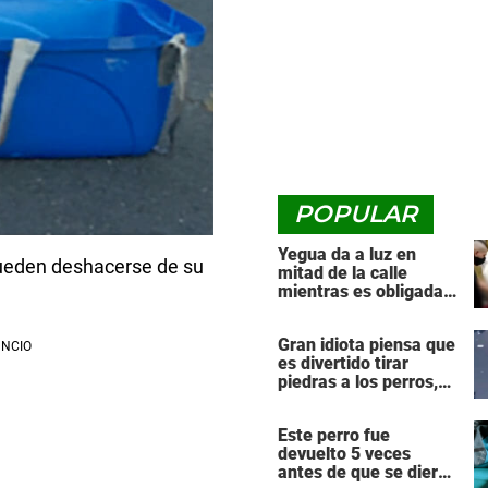
POPULAR
Yegua da a luz en
ueden deshacerse de su
mitad de la calle
mientras es obligada a
arrastrar una pesada
carreta de transporte
Gran idiota piensa que
es divertido tirar
piedras a los perros,
luego el karma lo
golpea de vuelta con
Este perro fue
fuerza
devuelto 5 veces
antes de que se dieran