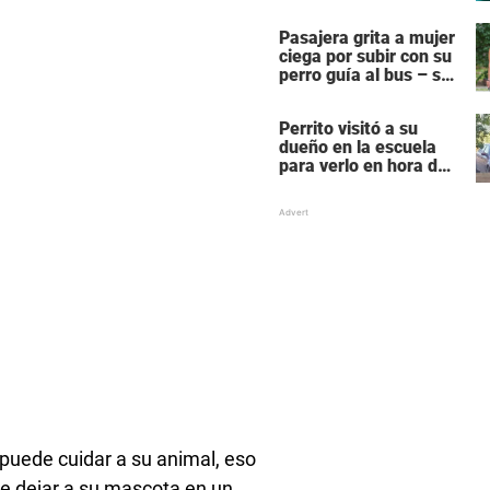
cuenta de lo que le
pasaba
Pasajera grita a mujer
ciega por subir con su
perro guía al bus – se
molesta porque su
perro es negro
Perrito visitó a su
dueño en la escuela
para verlo en hora de
clase – las fotos
derriten corazones
puede cuidar a su animal, eso
de dejar a su mascota en un