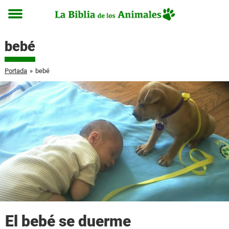
Toggle
menu
bebé
Portada
»
bebé
El bebé se duerme