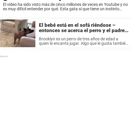
El vídeo ha sido visto más de cinco millones de veces en Youtube y no
es muy difícil entender por qué. Esta gata sí que tiene un instinto
maternal. Cuando el bebé llora y grita ...
El bebé está en el sofá riéndose –
entonces se acerca el perro y el padre
entiende lo que está pasando
Brooklyn es un perro de tres años de edad a
quien le encanta jugar. Algo que le gusta también
a Andonis. Y cuando el padre se da cuenta de lo
que está pasando delante de ...