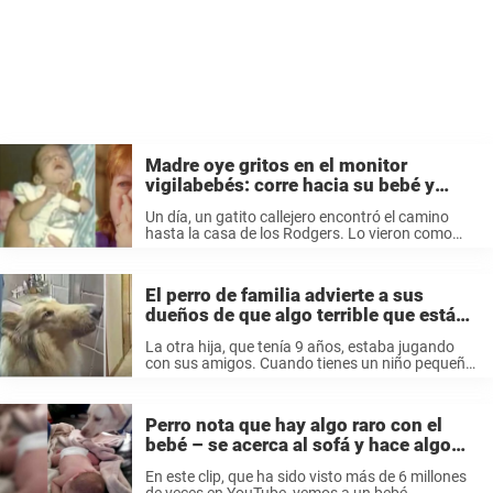
Madre oye gritos en el monitor
vigilabebés: corre hacia su bebé y
descubre que no está sola
Un día, un gatito callejero encontró el camino
hasta la casa de los Rodgers. Lo vieron como
una oportunidad de cuidar a un ser vivo que
necesitaba su ayuda y lo adoptaron. El gato era
...
El perro de familia advierte a sus
dueños de que algo terrible que está
pasando
La otra hija, que tenía 9 años, estaba jugando
con sus amigos. Cuando tienes un niño pequeño
estás a menudo cansado, y Mindi pensó en
descansar un poco mientras la pequeña Rachel
dormía la siesta. ...
Perro nota que hay algo raro con el
bebé – se acerca al sofá y hace algo
increíble
En este clip, que ha sido visto más de 6 millones
de veces en YouTube, vemos a un bebé