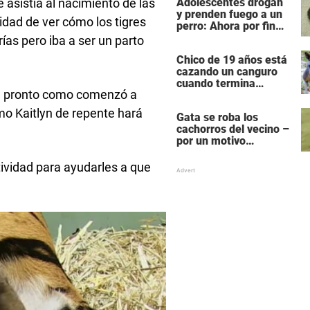
Adolescentes drogan
 asistía al nacimiento de las
y prenden fuego a un
lidad de ver cómo los tigres
perro: Ahora por fin
reciben su castigo
rías pero iba a ser un parto
Chico de 19 años está
cazando un canguro
cuando termina
tan pronto como comenzó a
siendo cazado él
mismo
mo Kaitlyn de repente hará
Gata se roba los
cachorros del vecino –
por un motivo
desgarrador
ividad para ayudarles a que