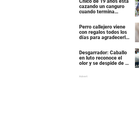
Chico de 19 años está
cazando un canguro
cuando termina
siendo cazado él
mismo
Perro callejero viene
con regalos todos los
días para agradecerle
a la mujer que le da
comida
Desgarrador: Caballo
en luto reconoce el
olor y se despide de su
mejor amigo