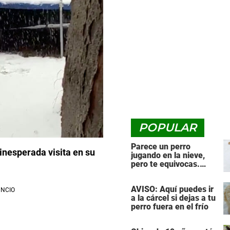
POPULAR
Parece un perro
 inesperada visita en su
jugando en la nieve,
pero te equivocas.
¡Mira de nuevo cuando
el animal se da la
AVISO: Aquí puedes ir
vuelta!
a la cárcel si dejas a tu
perro fuera en el frío