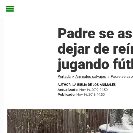
Toggle
menu
Padre se as
dejar de re
jugando fút
Portada
»
Animales salvajes
»
Padre se asom
AUTHOR: LA BIBLIA DE LOS ANIMALES
Actualizado:
Nov 14, 2019, 14:59
Publicado:
Nov 14, 2019, 14:50