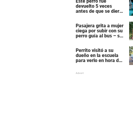
Este perro fue
fuerza
devuelto 5 veces
antes de que se dieran
cuenta de lo que le
pasaba
Pasajera grita a mujer
ciega por subir con su
perro guía al bus – se
molesta porque su
perro es negro
Perrito visitó a su
dueño en la escuela
para verlo en hora de
clase – las fotos
derriten corazones