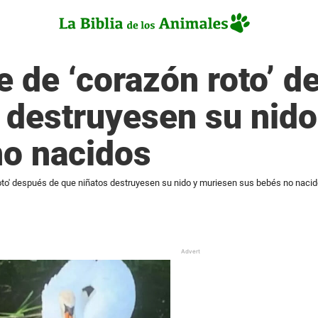
 de ‘corazón roto’ d
 destruyesen su nid
no nacidos
oto' después de que niñatos destruyesen su nido y muriesen sus bebés no naci