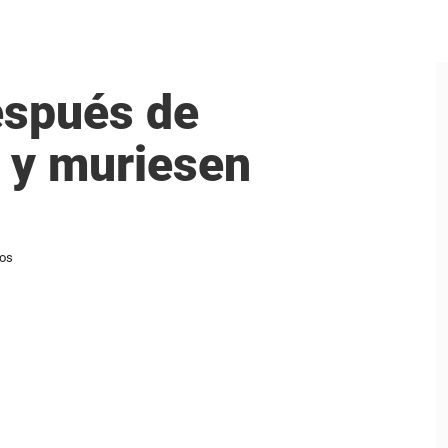
espués de
o y muriesen
dos