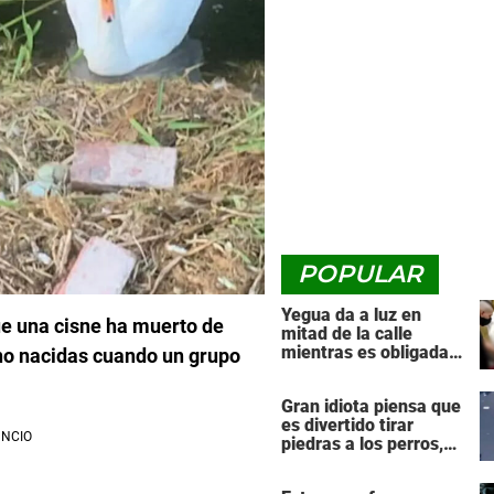
POPULAR
Yegua da a luz en
ue una cisne ha muerto de
mitad de la calle
mientras es obligada a
no nacidas cuando un grupo
arrastrar una pesada
carreta de transporte
Gran idiota piensa que
es divertido tirar
piedras a los perros,
luego el karma lo
golpea de vuelta con