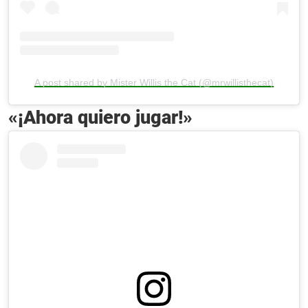
A post shared by Mister Willis the Cat (@mrwillisthecat)
«¡Ahora quiero jugar!»