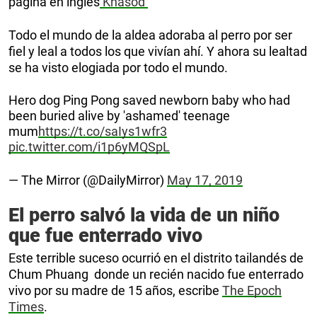
página en inglés
Khasod
Todo el mundo de la aldea adoraba al perro por ser
fiel y leal a todos los que vivían ahí. Y ahora su lealtad
se ha visto elogiada por todo el mundo.
Hero dog Ping Pong saved newborn baby who had
been buried alive by 'ashamed' teenage
mum
https://t.co/saIys1wfr3
pic.twitter.com/i1p6yMQSpL
— The Mirror (@DailyMirror)
May 17, 2019
El perro salvó la vida de un niño
que fue enterrado vivo
Este terrible suceso ocurrió en el distrito tailandés de
Chum Phuang donde un recién nacido fue enterrado
vivo por su madre de 15 años, escribe
The Epoch
Times
.