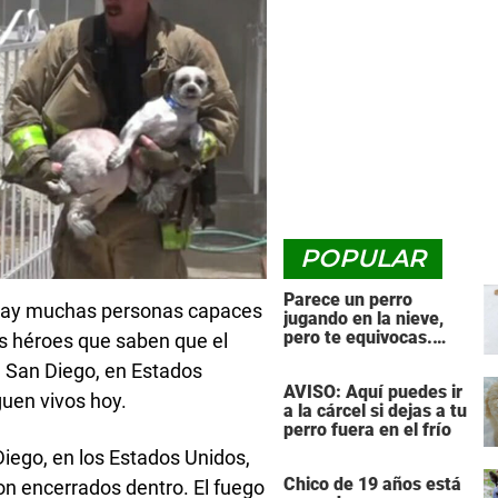
POPULAR
Parece un perro
o hay muchas personas capaces
jugando en la nieve,
pero te equivocas.
os héroes que saben que el
¡Mira de nuevo cuando
 San Diego, en Estados
el animal se da la
AVISO: Aquí puedes ir
vuelta!
guen vivos hoy.
a la cárcel si dejas a tu
perro fuera en el frío
iego, en los Estados Unidos,
Chico de 19 años está
n encerrados dentro. El fuego