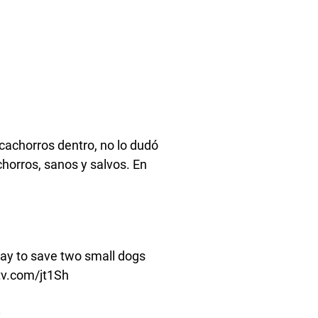
achorros dentro, no lo dudó
chorros, sanos y salvos. En
day to save two small dogs
btv.com/jt1Sh
8