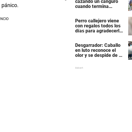
cazando un canguro
 pánico.
cuando termina
siendo cazado él
mismo
Perro callejero viene
con regalos todos los
días para agradecerle
a la mujer que le da
comida
Desgarrador: Caballo
en luto reconoce el
olor y se despide de su
mejor amigo