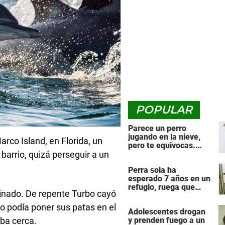
POPULAR
Parece un perro
jugando en la nieve,
rco Island, en Florida, un
pero te equivocas.
barrio, quizá perseguir a un
¡Mira de nuevo cuando
el animal se da la
Perra sola ha
vuelta!
esperado 7 años en un
refugio, ruega que
ginado. De repente Turbo cayó
alguien le dé una
segunda oportunidad
o podía poner sus patas en el
Adolescentes drogan
ba cerca.
y prenden fuego a un