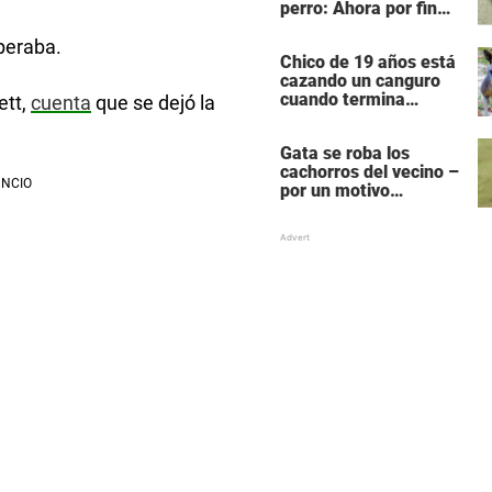
perro: Ahora por fin
reciben su castigo
peraba.
Chico de 19 años está
cazando un canguro
cuando termina
ett,
cuenta
que se dejó la
siendo cazado él
mismo
Gata se roba los
cachorros del vecino –
por un motivo
desgarrador