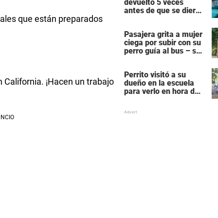
devuelto 5 veces
antes de que se dieran
ales que están preparados
cuenta de lo que le
pasaba
Pasajera grita a mujer
ciega por subir con su
perro guía al bus – se
molesta porque su
perro es negro
Perrito visitó a su
 California. ¡Hacen un trabajo
dueño en la escuela
para verlo en hora de
clase – las fotos
derriten corazones