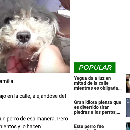
POPULAR
Yegua da a luz en
amilia.
mitad de la calle
mientras es obligada a
arrastrar una pesada
o en la calle, alejándose del
carreta de transporte
Gran idiota piensa que
es divertido tirar
piedras a los perros,
luego el karma lo
un perro de esa manera. Pero
golpea de vuelta con
ientos y lo hacen.
Este perro fue
fuerza