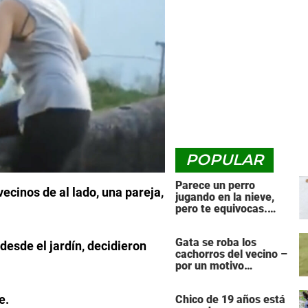
POPULAR
Parece un perro
vecinos de al lado, una pareja,
jugando en la nieve,
pero te equivocas.
¡Mira de nuevo cuando
el animal se da la
Gata se roba los
vuelta!
desde el jardín, decidieron
cachorros del vecino –
por un motivo
desgarrador
le.
Chico de 19 años está