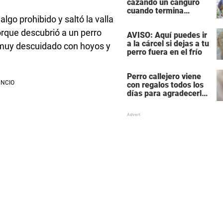
cazando un canguro
cuando termina
lgo prohibido y saltó la valla
siendo cazado él
mismo
rque descubrió a un perro
AVISO: Aquí puedes ir
a la cárcel si dejas a tu
a muy descuidado con hoyos y
perro fuera en el frío
Perro callejero viene
con regalos todos los
días para agradecerle
a la mujer que le da
comida