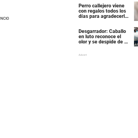
mismo
Perro callejero viene
con regalos todos los
días para agradecerle
a la mujer que le da
comida
Desgarrador: Caballo
en luto reconoce el
olor y se despide de su
mejor amigo