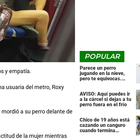
POPULAR
Parece un perro
s y empatía.
jugando en la nieve,
pero te equivocas.
¡Mira de nuevo cuando
na usuaria del metro, Roxy
el animal se da la
AVISO: Aquí puedes ir
vuelta!
a la cárcel si dejas a tu
perro fuera en el frío
 mordió a su perro delante de
Chico de 19 años está
cazando un canguro
cuando termina
actitud de la mujer mientras
siendo cazado él