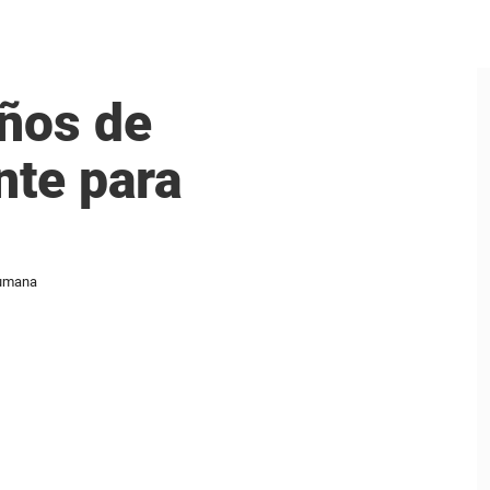
años de
ente para
humana