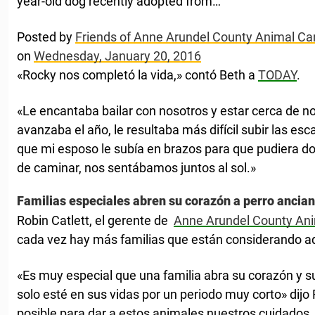
year-old dog recently adopted from…
Posted by
Friends of Anne Arundel County Animal Care
on
Wednesday, January 20, 2016
«Rocky nos completó la vida,» contó Beth a
TODAY
.
«Le encantaba bailar con nosotros y estar cerca de 
avanzaba el año, le resultaba más difícil subir las esca
que mi esposo le subía en brazos para que pudiera do
de caminar, nos sentábamos juntos al sol.»
Familias especiales abren su corazón a perro ancia
Robin Catlett, el gerente de
Anne Arundel County Ani
cada vez hay más familias que están considerando ad
«Es muy especial que una familia abra su corazón y s
solo esté en sus vidas por un periodo muy corto» dijo
posible para dar a estos animales nuestros cuidados