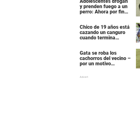
Adolescentes drogan
y prenden fuego a un
perro: Ahora por fin
reciben su castigo
Chico de 19 años está
cazando un canguro
cuando termina
siendo cazado él
mismo
Gata se roba los
cachorros del vecino –
por un motivo
desgarrador