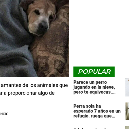
POPULAR
Parece un perro
s amantes de los animales que
jugando en la nieve,
pero te equivocas.
r a proporcionar algo de
¡Mira de nuevo cuando
el animal se da la
Perra sola ha
vuelta!
esperado 7 años en un
refugio, ruega que
alguien le dé una
segunda oportunidad