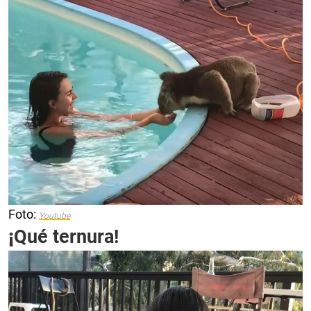
Foto:
Youtube
¡
Qué ternura!