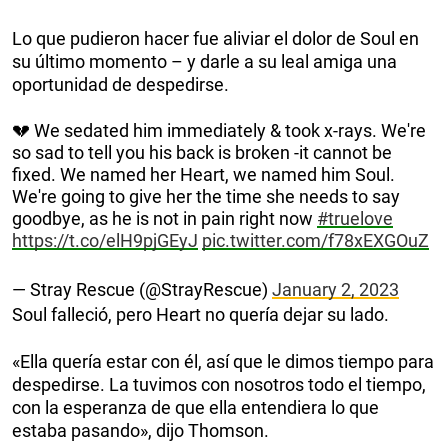
Lo que pudieron hacer fue aliviar el dolor de Soul en
su último momento – y darle a su leal amiga una
oportunidad de despedirse.
💔 We sedated him immediately & took x-rays. We're
so sad to tell you his back is broken -it cannot be
fixed. We named her Heart, we named him Soul.
We're going to give her the time she needs to say
goodbye, as he is not in pain right now
#truelove
https://t.co/elH9pjGEyJ
pic.twitter.com/f78xEXGOuZ
— Stray Rescue (@StrayRescue)
January 2, 2023
Soul falleció, pero Heart no quería dejar su lado.
«Ella quería estar con él, así que le dimos tiempo para
despedirse. La tuvimos con nosotros todo el tiempo,
con la esperanza de que ella entendiera lo que
estaba pasando», dijo Thomson.