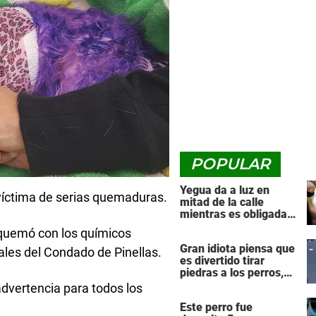
POPULAR
Yegua da a luz en
 víctima de serias quemaduras.
mitad de la calle
mientras es obligada a
arrastrar una pesada
 quemó con los químicos
carreta de transporte
Gran idiota piensa que
ales del Condado de Pinellas.
es divertido tirar
piedras a los perros,
luego el karma lo
dvertencia para todos los
golpea de vuelta con
Este perro fue
fuerza