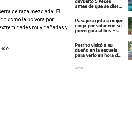
devuelto 5 veces
antes de que se dieran
perra de raza mezclada. El
cuenta de lo que le
pasaba
dido como la pólvora por
Pasajera grita a mujer
ciega por subir con su
as extremidades muy dañadas y
perro guía al bus – se
molesta porque su
perro es negro
Perrito visitó a su
dueño en la escuela
para verlo en hora de
clase – las fotos
derriten corazones