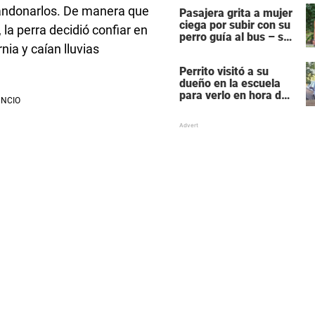
pasaba
bandonarlos. De manera que
Pasajera grita a mujer
ciega por subir con su
 la perra decidió confiar en
perro guía al bus – se
ia y caían lluvias
molesta porque su
perro es negro
Perrito visitó a su
dueño en la escuela
para verlo en hora de
clase – las fotos
derriten corazones