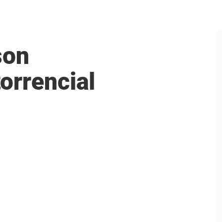
son
torrencial