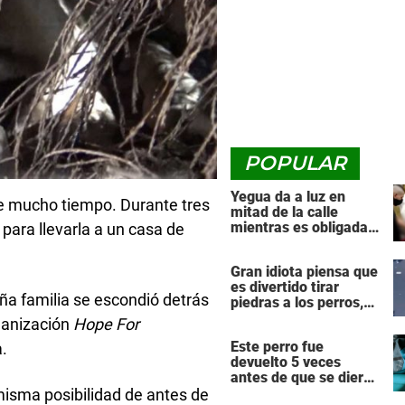
POPULAR
Yegua da a luz en
te mucho tiempo. Durante tres
mitad de la calle
mientras es obligada a
para llevarla a un casa de
arrastrar una pesada
carreta de transporte
Gran idiota piensa que
es divertido tirar
ña familia se escondió detrás
piedras a los perros,
luego el karma lo
rganización
Hope For
golpea de vuelta con
Este perro fue
a.
fuerza
devuelto 5 veces
antes de que se dieran
cuenta de lo que le
 misma posibilidad de antes de