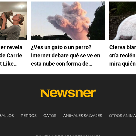
er revela
¿Ves un gato o un perro?
Cierva bl
de Carrie
Internet debate qué se ve en
cría recién
t Like
esta nube con forma de
mira quié
mascota
BALLOS
PERROS
GATOS
ANIMALES SALVAJES
OTROS ANIMA