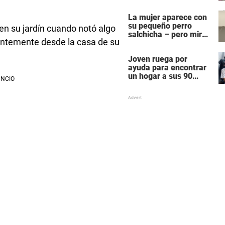
de que su perro
rescatado está
La mujer aparece con
durmiendo con ella
su pequeño perro
en su jardín cuando notó algo
salchicha – pero mira
tentemente desde la casa de su
cuando comienza la
música
Joven ruega por
ayuda para encontrar
un hogar a sus 90
amados perros: ”Ya
no puedo cuidarlos,
estoy mal”