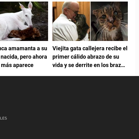
anca amamanta a su
Viejita gata callejera recibe el
 nacida, pero ahora
primer cálido abrazo de su
n más aparece
vida y se derrite en los brazos
de su nuevo papá
LES