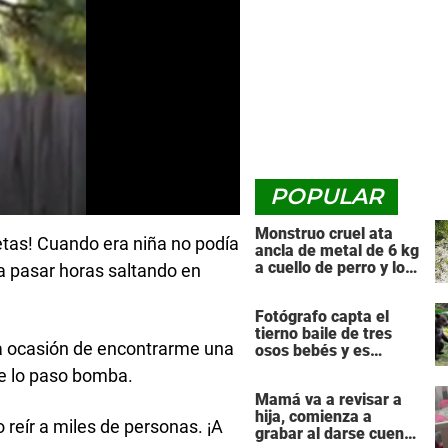
POPULAR
Monstruo cruel ata
etas! Cuando era niña no podía
ancla de metal de 6 kg
a cuello de perro y lo
a pasar horas saltando en
arroja al río
Fotógrafo capta el
tierno baile de tres
la ocasión de encontrarme una
osos bebés y es
maravilloso
e lo paso bomba.
Mamá va a revisar a
hija, comienza a
reír a miles de personas. ¡A
grabar al darse cuenta