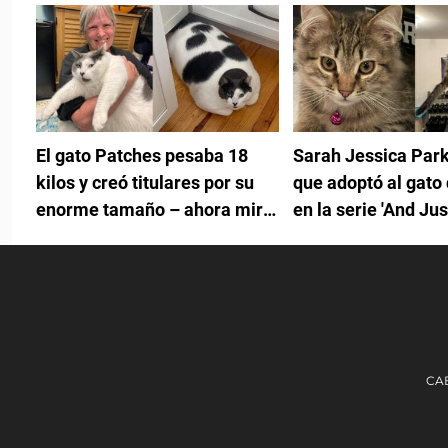
El gato Patches pesaba 18
Sarah Jessica Park
kilos y creó titulares por su
que adoptó al gato 
enorme tamaño – ahora mira
en la serie 'And Jus
su progreso físico después de
That'
un año
CA