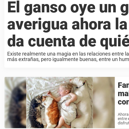
El ganso oye un g
averigua ahora l
da cuenta de quié
Existe realmente una magia en las relaciones entre l
más extrañas, pero igualmente buenas, entre un human
Fam
mal
con
Ahora 
entre 
disfru