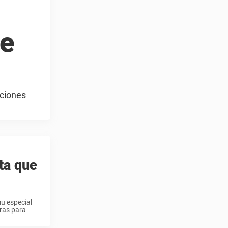
se
aciones
ta que
mu especial
uras para