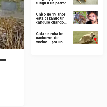
fuego a un perro:
Ahora por fin
reciben su castigo
Chico de 19 años
está cazando un
canguro cuando
termina siendo
cazado él mismo
Gata se roba los
cachorros del
vecino – por un
motivo
desgarrador
 –
r