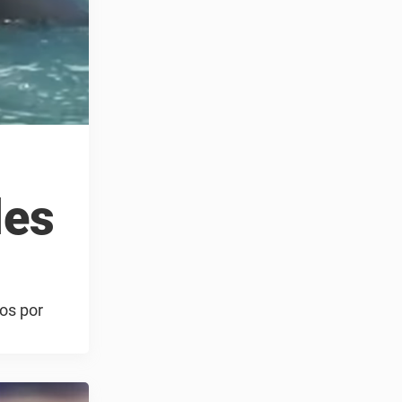
les
os por