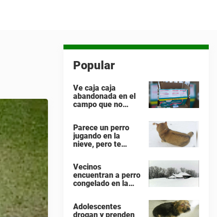
Popular
Ve caja caja
abandonada en el
campo que no
encaja – la abre
con cuidado y se
Parece un perro
encuentra con lo
jugando en la
impensable
nieve, pero te
equivocas. ¡Mira
de nuevo cuando el
Vecinos
animal se da la
encuentran a perro
vuelta!
congelado en la
nieve, corren a
ayudarlo: Notan
Adolescentes
que hay un bebé
drogan y prenden
debajo