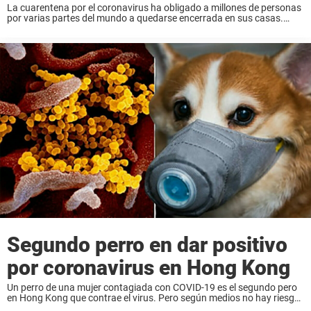
La cuarentena por el coronavirus ha obligado a millones de personas
por varias partes del mundo a quedarse encerrada en sus casas.
Esto se ha hecho para detener la propagación del virus, pero también
ha ...
Segundo perro en dar positivo
por coronavirus en Hong Kong
Un perro de una mujer contagiada con COVID-19 es el segundo pero
en Hong Kong que contrae el virus. Pero según medios no hay riesgo
de que el perro haya contagiado a nadie más. Según ...