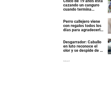
Chico de 19 años está
cazando un canguro
cuando termina
siendo cazado él
mismo
Perro callejero viene
con regalos todos los
días para agradecerle
a la mujer que le da
comida
Desgarrador: Caballo
en luto reconoce el
olor y se despide de su
mejor amigo