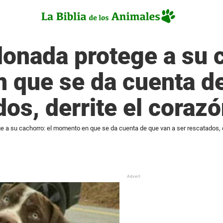
onada protege a su c
 que se da cuenta de
dos, derrite el coraz
 a su cachorro: el momento en que se da cuenta de que van a ser rescatados, d