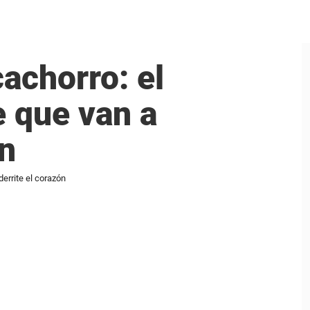
achorro: el
 que van a
ón
errite el corazón