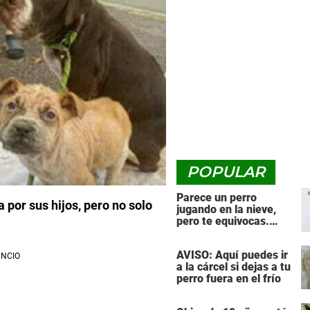
POPULAR
Parece un perro
 por sus hijos, pero no solo
jugando en la nieve,
pero te equivocas.
¡Mira de nuevo cuando
el animal se da la
AVISO: Aquí puedes ir
vuelta!
a la cárcel si dejas a tu
perro fuera en el frío