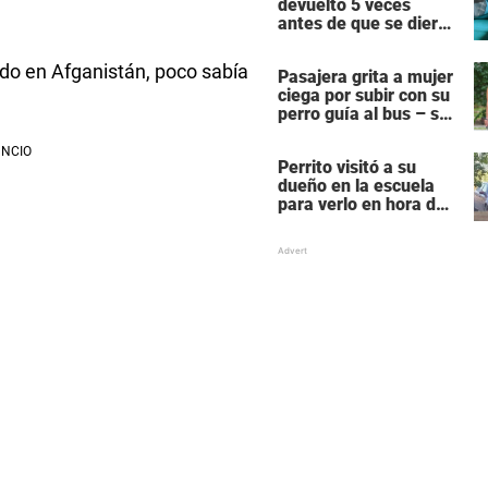
devuelto 5 veces
antes de que se dieran
cuenta de lo que le
pasaba
do en Afganistán, poco sabía
Pasajera grita a mujer
ciega por subir con su
perro guía al bus – se
molesta porque su
perro es negro
Perrito visitó a su
dueño en la escuela
para verlo en hora de
clase – las fotos
derriten corazones