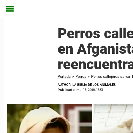
Toggle
menu
Perros call
en Afganis
reencuentra
Portada
»
Perros
»
Perros callejeros salvan
AUTHOR: LA BIBLIA DE LOS ANIMALES
Publicado:
Mar 13, 2018, 13:51