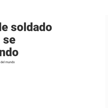
 de soldado
 se
undo
o del mundo