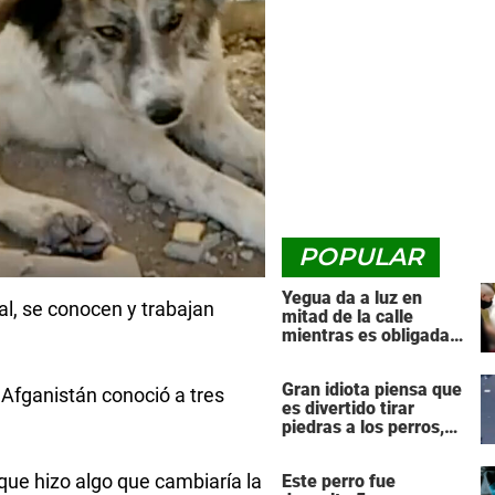
POPULAR
Yegua da a luz en
l, se conocen y trabajan
mitad de la calle
mientras es obligada a
arrastrar una pesada
carreta de transporte
Gran idiota piensa que
 Afganistán conoció a tres
es divertido tirar
piedras a los perros,
luego el karma lo
golpea de vuelta con
que hizo algo que cambiaría la
Este perro fue
fuerza