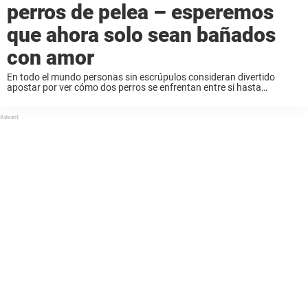
perros de pelea – esperemos
que ahora solo sean bañados
con amor
En todo el mundo personas sin escrúpulos consideran divertido
apostar por ver cómo dos perros se enfrentan entre si hasta
matarse. Los organizadores de estas peleas se lucran del sufrimiento
animal y los mantienen en ...