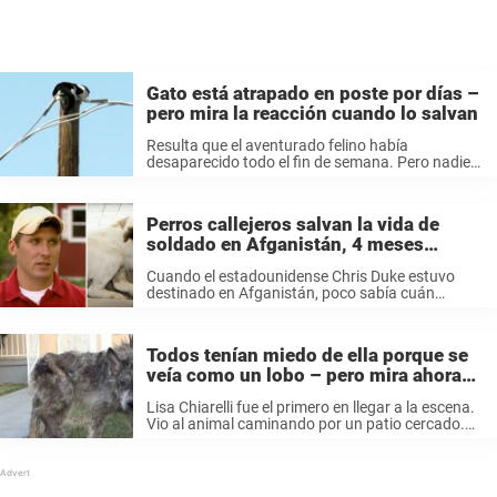
Gato está atrapado en poste por días –
pero mira la reacción cuando lo salvan
Resulta que el aventurado felino había
desaparecido todo el fin de semana. Pero nadie
se extrañó porque era bien conocido por
merodear por ahí. Sin embargo, unos vecinos
observaron una extraña bola de pelo encima ...
Perros callejeros salvan la vida de
soldado en Afganistán, 4 meses
después se reencuentran al otro lado
Cuando el estadounidense Chris Duke estuvo
del mundo
destinado en Afganistán, poco sabía cuán
especial sería su estancia ahí. Un día alimentó a
un grupo de tres perros callejeros y se tomó el
tiempo para que se ...
Todos tenían miedo de ella porque se
veía como un lobo – pero mira ahora
su dramática transformación
Lisa Chiarelli fue el primero en llegar a la escena.
Vio al animal caminando por un patio cercado.
Tras inspeccionar al «lobo», notó el collar
alrededor de su cuello. El animal estaba sucio y
lleno ...