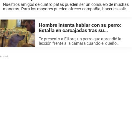
Nuestros amigos de cuatro patas pueden ser un consuelo de muchas
maneras. Para los mayores pueden ofrecer compañía, hacerles salir
a caminar, y, a veces, incluso mantenernos vivos. Para Ken
Pendagraft, de 80 años, su ...
Hombre intenta hablar con su perro:
Estalla en carcajadas tras su
increíblemente linda respuesta
Te presento a Ettore, un perro que aprendió la
lección frente a la cámara cuando el dueño
Anthony trató de reñirle por un crimen
desconocido. En un video subido a YouTube en el
que se ...