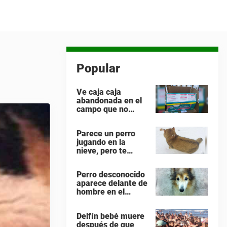
Popular
Ve caja caja
abandonada en el
campo que no
encaja – la abre
con cuidado y se
Parece un perro
encuentra con lo
jugando en la
impensable
nieve, pero te
equivocas. ¡Mira
de nuevo cuando el
Perro desconocido
animal se da la
aparece delante de
vuelta!
hombre en el
trabajo, se miran a
los ojos y lo adopta
Delfín bebé muere
de inmediato
después de que