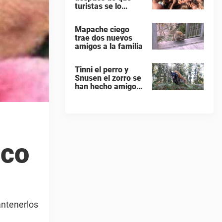
turistas se lo
pasasen unos a
otros para tomarse
Mapache ciego
selfies
trae dos nuevos
amigos a la familia
Tinni el perro y
Snusen el zorro se
han hecho amigos
inseparables
nco
antenerlos