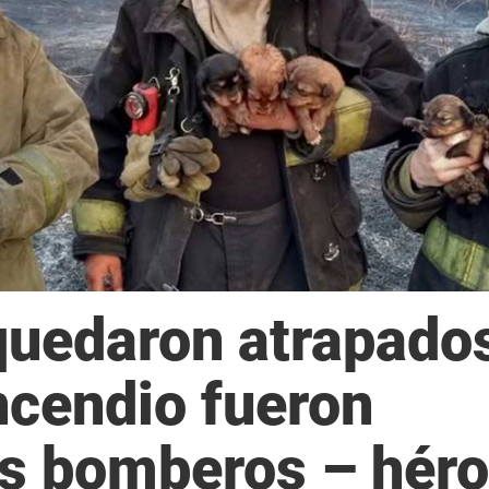
quedaron atrapado
ncendio fueron
os bomberos – hér