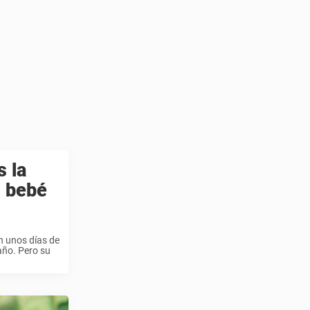
s la
l bebé
n unos días de
año. Pero su