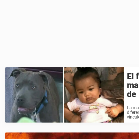
El 
mam
de 
La mad
difere
vínculo