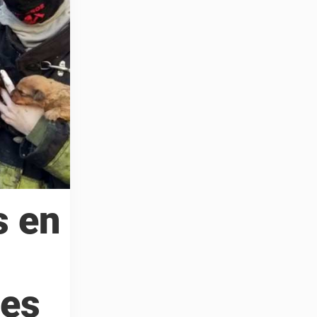
s en
oes