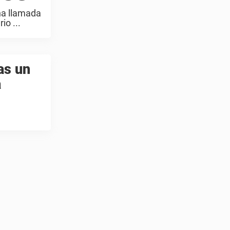
na llamada
io ...
as un
a