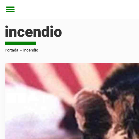
Toggle
menu
incendio
Portada
»
incendio